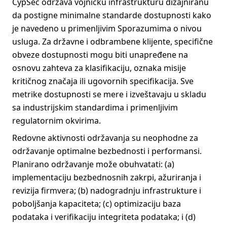
CypSec održava vojničku infrastrukturu dizajniranu
da postigne minimalne standarde dostupnosti kako
je navedeno u primenljivim Sporazumima o nivou
usluga. Za državne i odbrambene klijente, specifične
obveze dostupnosti mogu biti unapređene na
osnovu zahteva za klasifikaciju, oznaka misije
kritičnog značaja ili ugovornih specifikacija. Sve
metrike dostupnosti se mere i izveštavaju u skladu
sa industrijskim standardima i primenljivim
regulatornim okvirima.
Redovne aktivnosti održavanja su neophodne za
održavanje optimalne bezbednosti i performansi.
Planirano održavanje može obuhvatati: (a)
implementaciju bezbednosnih zakrpi, ažuriranja i
revizija firmvera; (b) nadogradnju infrastrukture i
poboljšanja kapaciteta; (c) optimizaciju baza
podataka i verifikaciju integriteta podataka; i (d)