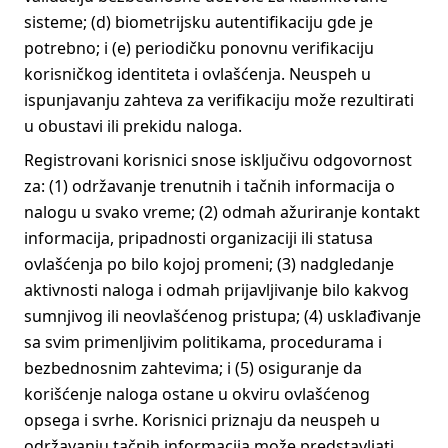
sisteme; (d) biometrijsku autentifikaciju gde je
potrebno; i (e) periodičku ponovnu verifikaciju
korisničkog identiteta i ovlašćenja. Neuspeh u
ispunjavanju zahteva za verifikaciju može rezultirati
u obustavi ili prekidu naloga.
Registrovani korisnici snose isključivu odgovornost
za: (1) održavanje trenutnih i tačnih informacija o
nalogu u svako vreme; (2) odmah ažuriranje kontakt
informacija, pripadnosti organizaciji ili statusa
ovlašćenja po bilo kojoj promeni; (3) nadgledanje
aktivnosti naloga i odmah prijavljivanje bilo kakvog
sumnjivog ili neovlašćenog pristupa; (4) usklađivanje
sa svim primenljivim politikama, procedurama i
bezbednosnim zahtevima; i (5) osiguranje da
korišćenje naloga ostane u okviru ovlašćenog
opsega i svrhe. Korisnici priznaju da neuspeh u
održavanju tačnih informacija može predstavljati