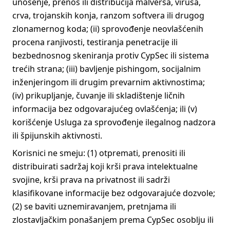
unošenje, prenos ili distribucija malversa, virusa,
crva, trojanskih konja, ranzom softvera ili drugog
zlonamernog koda; (ii) sprovođenje neovlašćenih
procena ranjivosti, testiranja penetracije ili
bezbednosnog skeniranja protiv CypSec ili sistema
trećih strana; (iii) bavljenje pishingom, socijalnim
inženjeringom ili drugim prevarnim aktivnostima;
(iv) prikupljanje, čuvanje ili skladištenje ličnih
informacija bez odgovarajućeg ovlašćenja; ili (v)
korišćenje Usluga za sprovođenje ilegalnog nadzora
ili špijunskih aktivnosti.
Korisnici ne smeju: (1) otpremati, prenositi ili
distribuirati sadržaj koji krši prava intelektualne
svojine, krši prava na privatnost ili sadrži
klasifikovane informacije bez odgovarajuće dozvole;
(2) se baviti uznemiravanjem, pretnjama ili
zlostavljačkim ponašanjem prema CypSec osoblju ili