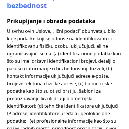
bezbednost
Prikupljanje i obrada podataka
U svrhu ovih Uslova, „lični podaci“ obuhvataju bilo
koje podatke koji se odnose na identifikovanu ili
identifikovanu fizičku osobu, uključujući, ali ne
ograničavajući se na: (a) identifikacione podatke kao
što su ime, državni identifikacioni brojevi, detalji o
pasošu i informacije o bezbednosnoj dozvoli; (b)
kontakt informacije uključujući adrese e-pošte,
brojeve telefona i fizičke adrese; (c) biometrijske
podatke kao što su otisci prstiju, šabloni za
prepoznavanje lica ili drugi biometrijski
identifikatori; (d) tehničke identifikatore uključujući
IP adrese, identifikatore uređaja i geolokacione
podatke; i (e) profesionalne informacije kao što su
nazivi radnih mesta, pripadnost organizaciji i nivoi