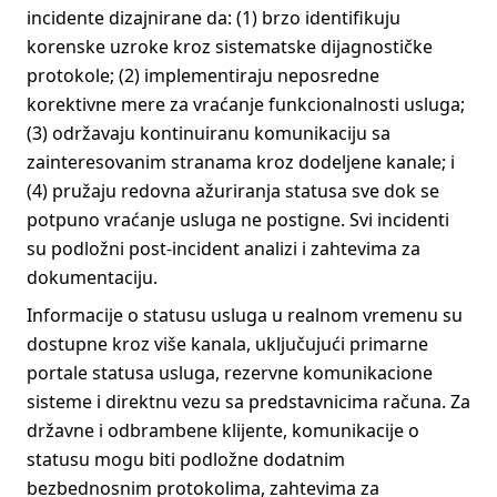
incidente dizajnirane da: (1) brzo identifikuju
korenske uzroke kroz sistematske dijagnostičke
protokole; (2) implementiraju neposredne
korektivne mere za vraćanje funkcionalnosti usluga;
(3) održavaju kontinuiranu komunikaciju sa
zainteresovanim stranama kroz dodeljene kanale; i
(4) pružaju redovna ažuriranja statusa sve dok se
potpuno vraćanje usluga ne postigne. Svi incidenti
su podložni post-incident analizi i zahtevima za
dokumentaciju.
Informacije o statusu usluga u realnom vremenu su
dostupne kroz više kanala, uključujući primarne
portale statusa usluga, rezervne komunikacione
sisteme i direktnu vezu sa predstavnicima računa. Za
državne i odbrambene klijente, komunikacije o
statusu mogu biti podložne dodatnim
bezbednosnim protokolima, zahtevima za