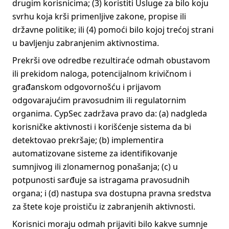
drugim korisnicima; (3) koristiti Usluge za bilo koju
svrhu koja krši primenljive zakone, propise ili
državne politike; ili (4) pomoći bilo kojoj trećoj strani
u bavljenju zabranjenim aktivnostima.
Prekrši ove odredbe rezultiraće odmah obustavom
ili prekidom naloga, potencijalnom krivičnom i
građanskom odgovornošću i prijavom
odgovarajućim pravosudnim ili regulatornim
organima. CypSec zadržava pravo da: (a) nadgleda
korisničke aktivnosti i korišćenje sistema da bi
detektovao prekršaje; (b) implementira
automatizovane sisteme za identifikovanje
sumnjivog ili zlonamernog ponašanja; (c) u
potpunosti sarđuje sa istragama pravosudnih
organa; i (d) nastupa sva dostupna pravna sredstva
za štete koje proističu iz zabranjenih aktivnosti.
Korisnici moraju odmah prijaviti bilo kakve sumnje