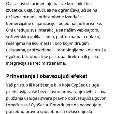
Ovi Uslovi se primenjuju na sve korisnike bez
izuzetka, uključujući, ali ne ograničavajući se na
državne organe, odbrambene izvođače,
komercijalne organizacije i pojedinačne korisnike.
Oni uređuju sve interakcije sa našim veb-sajtom,
softverskim aplikacijama, platformama u oblaku,
rešenjima na licu mesta i bilo kojim drugim
uslugama, proizvodima ili tehnologijama koje pruža
CypSec, bez obdа li se pristupa direktno ili preko
integracija sa trećim stranama.
Prihvatanje i obavezujući efekat
Vaš pristup ili korišćenje bilo koje CypSec usluge
predstavlja vaše bezuslovno prihvatanje ovih Uslova
pružanja usluga i stvara pravno obavezujući ugovor
između vas i CypSec-a. Potvrđujete da posedujete
potrebnu pravnu sposobnost i ovlašćenje da