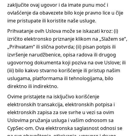
zaključite ovaj ugovor i da imate punu moć i
ovlašćenje da obavezete bilo koje pravno lice u čije
ime pristupate ili koristite naše usluge.
Prihvatanje ovih Uslova može se iskazati kroz: (i)
izričito elektronsko priznanje klikom na „Slažem se“,
„Prihvatam“ ili slična potvrda; (ii) pisan potpis ili
izvršenje narudžbenice, opisa radova ili drugog
ugovornog dokumenta koji poziva na ove Uslove; ili
(iii) bilo kakvo stvarno korišćenje ili pristup našim
uslugama, platformama ili tehnologijama, bilo
direktno ili indirektno.
Ovime pristajete na isključivo korišćenje
elektronskih transakcija, elektronskih potpisa i
elektronskih zapisa za sve svrhe u vezi sa ovim
Uslovima pružanja usluga i vašim odnosom sa
CypSec-om. Ova elektronska saglasnost odnosi se