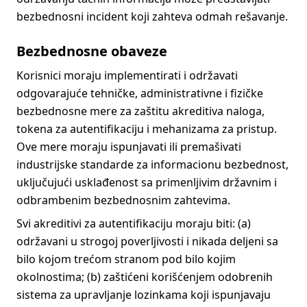
bezbednosni incident koji zahteva odmah rešavanje.
Bezbednosne obaveze
Korisnici moraju implementirati i održavati
odgovarajuće tehničke, administrativne i fizičke
bezbednosne mere za zaštitu akreditiva naloga,
tokena za autentifikaciju i mehanizama za pristup.
Ove mere moraju ispunjavati ili premašivati
industrijske standarde za informacionu bezbednost,
uključujući usklađenost sa primenljivim državnim i
odbrambenim bezbednosnim zahtevima.
Svi akreditivi za autentifikaciju moraju biti: (a)
održavani u strogoj poverljivosti i nikada deljeni sa
bilo kojom trećom stranom pod bilo kojim
okolnostima; (b) zaštićeni korišćenjem odobrenih
sistema za upravljanje lozinkama koji ispunjavaju