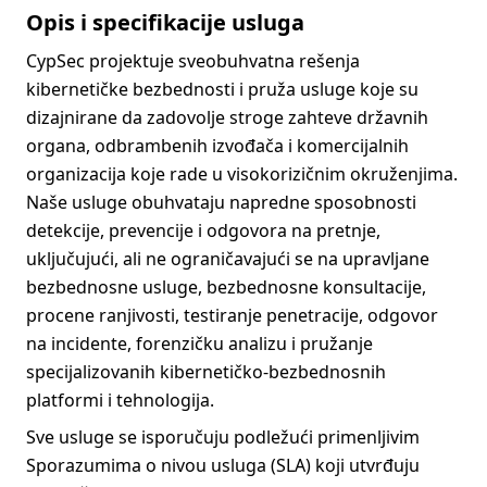
Opis i specifikacije usluga
CypSec projektuje sveobuhvatna rešenja
kibernetičke bezbednosti i pruža usluge koje su
dizajnirane da zadovolje stroge zahteve državnih
organa, odbrambenih izvođača i komercijalnih
organizacija koje rade u visokorizičnim okruženjima.
Naše usluge obuhvataju napredne sposobnosti
detekcije, prevencije i odgovora na pretnje,
uključujući, ali ne ograničavajući se na upravljane
bezbednosne usluge, bezbednosne konsultacije,
procene ranjivosti, testiranje penetracije, odgovor
na incidente, forenzičku analizu i pružanje
specijalizovanih kibernetičko-bezbednosnih
platformi i tehnologija.
Sve usluge se isporučuju podležući primenljivim
Sporazumima o nivou usluga (SLA) koji utvrđuju