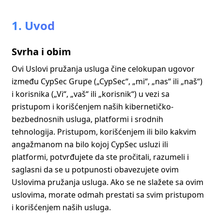
1. Uvod
Svrha i obim
Ovi Uslovi pružanja usluga čine celokupan ugovor
između CypSec Grupe („CypSec“, „mi“, „nas“ ili „naš“)
i korisnika („Vi“, „vaš“ ili „korisnik“) u vezi sa
pristupom i korišćenjem naših kibernetičko-
bezbednosnih usluga, platformi i srodnih
tehnologija. Pristupom, korišćenjem ili bilo kakvim
angažmanom na bilo kojoj CypSec usluzi ili
platformi, potvrđujete da ste pročitali, razumeli i
saglasni da se u potpunosti obavezujete ovim
Uslovima pružanja usluga. Ako se ne slažete sa ovim
uslovima, morate odmah prestati sa svim pristupom
i korišćenjem naših usluga.