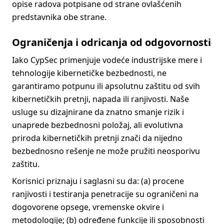
opise radova potpisane od strane ovlašćenih
predstavnika obe strane.
Ograničenja i odricanja od odgovornosti
Iako CypSec primenjuje vodeće industrijske mere i
tehnologije kibernetičke bezbednosti, ne
garantiramo potpunu ili apsolutnu zaštitu od svih
kibernetičkih pretnji, napada ili ranjivosti. Naše
usluge su dizajnirane da znatno smanje rizik i
unaprede bezbednosni položaj, ali evolutivna
priroda kibernetičkih pretnji znači da nijedno
bezbednosno rešenje ne može pružiti neosporivu
zaštitu.
Korisnici priznaju i saglasni su da: (a) procene
ranjivosti i testiranja penetracije su ograničeni na
dogovorene opsege, vremenske okvire i
metodologije; (b) određene funkcije ili sposobnosti