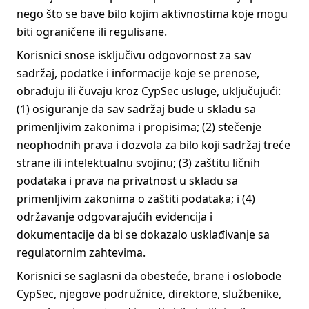
nego što se bave bilo kojim aktivnostima koje mogu
biti ograničene ili regulisane.
Korisnici snose isključivu odgovornost za sav
sadržaj, podatke i informacije koje se prenose,
obrađuju ili čuvaju kroz CypSec usluge, uključujući:
(1) osiguranje da sav sadržaj bude u skladu sa
primenljivim zakonima i propisima; (2) stečenje
neophodnih prava i dozvola za bilo koji sadržaj treće
strane ili intelektualnu svojinu; (3) zaštitu ličnih
podataka i prava na privatnost u skladu sa
primenljivim zakonima o zaštiti podataka; i (4)
održavanje odgovarajućih evidencija i
dokumentacije da bi se dokazalo usklađivanje sa
regulatornim zahtevima.
Korisnici se saglasni da obesteće, brane i oslobode
CypSec, njegove podružnice, direktore, službenike,