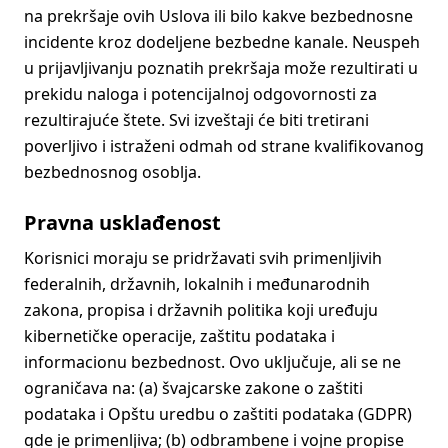
na prekršaje ovih Uslova ili bilo kakve bezbednosne
incidente kroz dodeljene bezbedne kanale. Neuspeh
u prijavljivanju poznatih prekršaja može rezultirati u
prekidu naloga i potencijalnoj odgovornosti za
rezultirajuće štete. Svi izveštaji će biti tretirani
poverljivo i istraženi odmah od strane kvalifikovanog
bezbednosnog osoblja.
Pravna usklađenost
Korisnici moraju se pridržavati svih primenljivih
federalnih, državnih, lokalnih i međunarodnih
zakona, propisa i državnih politika koji uređuju
kibernetičke operacije, zaštitu podataka i
informacionu bezbednost. Ovo uključuje, ali se ne
ograničava na: (a) švajcarske zakone o zaštiti
podataka i Opštu uredbu o zaštiti podataka (GDPR)
gde je primenljiva; (b) odbrambene i vojne propise