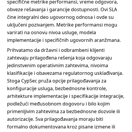
specifične metrike performansi, vreme odgovora,
obveze rešavanja i garancije dostupnosti. Ovi SLA
čine integralni deo ugovornog odnosa i ovde su
uključeni pozivanjem. Metrike performansi mogu
varirati na osnovu nivoa usluge, modela
implementacije i specifičnih ugovornih aranžmana.
Prihvatamo da državni i odbrambeni klijenti
zahtevaju prilagođena rešenja koja odgovaraju
jedinstvenim operativnim zahtevima, nivoima
klasifikacije i obavezama regulatornog usklađivanja.
Stoga CypSec pruža opcije prilagođavanja za
konfiguracije usluga, bezbednosne kontrole,
arhitekture implementacije i specifikacije integracije,
podležući međusobnom dogovoru i bilo kojim
primenljivim zahtevima za bezbednosne dozvole ili
autorizacije. Sva prilagođavanja moraju biti
formalno dokumentovana kroz pisane izmene ili