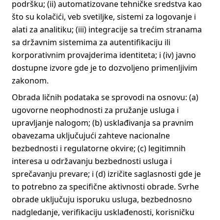
podršku; (ii) automatizovane tehničke sredstva kao
što su kolačići, veb svetiljke, sistemi za logovanje i
alati za analitiku; (iii) integracije sa trećim stranama
sa državnim sistemima za autentifikaciju ili
korporativnim provajderima identiteta; i (iv) javno
dostupne izvore gde je to dozvoljeno primenljivim
zakonom.
Obrada ličnih podataka se sprovodi na osnovu: (a)
ugovorne neophodnosti za pružanje usluga i
upravljanje nalogom; (b) usklađivanja sa pravnim
obavezama uključujući zahteve nacionalne
bezbednosti i regulatorne okvire; (c) legitimnih
interesa u održavanju bezbednosti usluga i
sprečavanju prevare; i (d) izričite saglasnosti gde je
to potrebno za specifične aktivnosti obrade. Svrhe
obrade uključuju isporuku usluga, bezbednosno
nadgledanje, verifikaciju usklađenosti, korisničku