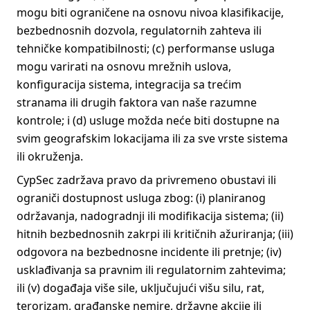
mogu biti ograničene na osnovu nivoa klasifikacije,
bezbednosnih dozvola, regulatornih zahteva ili
tehničke kompatibilnosti; (c) performanse usluga
mogu varirati na osnovu mrežnih uslova,
konfiguracija sistema, integracija sa trećim
stranama ili drugih faktora van naše razumne
kontrole; i (d) usluge možda neće biti dostupne na
svim geografskim lokacijama ili za sve vrste sistema
ili okruženja.
CypSec zadržava pravo da privremeno obustavi ili
ograniči dostupnost usluga zbog: (i) planiranog
održavanja, nadogradnji ili modifikacija sistema; (ii)
hitnih bezbednosnih zakrpi ili kritičnih ažuriranja; (iii)
odgovora na bezbednosne incidente ili pretnje; (iv)
usklađivanja sa pravnim ili regulatornim zahtevima;
ili (v) događaja više sile, uključujući višu silu, rat,
terorizam, građanske nemire, državne akcije ili