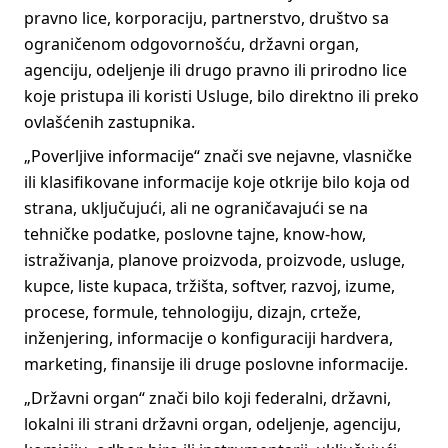
pravno lice, korporaciju, partnerstvo, društvo sa
ograničenom odgovornošću, državni organ,
agenciju, odeljenje ili drugo pravno ili prirodno lice
koje pristupa ili koristi Usluge, bilo direktno ili preko
ovlašćenih zastupnika.
„Poverljive informacije“ znači sve nejavne, vlasničke
ili klasifikovane informacije koje otkrije bilo koja od
strana, uključujući, ali ne ograničavajući se na
tehničke podatke, poslovne tajne, know-how,
istraživanja, planove proizvoda, proizvode, usluge,
kupce, liste kupaca, tržišta, softver, razvoj, izume,
procese, formule, tehnologiju, dizajn, crteže,
inženjering, informacije o konfiguraciji hardvera,
marketing, finansije ili druge poslovne informacije.
„Državni organ“ znači bilo koji federalni, državni,
lokalni ili strani državni organ, odeljenje, agenciju,