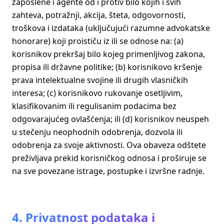
zaposlene i agente od i protiv bilo kojih i svih
zahteva, potražnji, akcija, šteta, odgovornosti,
troškova i izdataka (uključujući razumne advokatske
honorare) koji proističu iz ili se odnose na: (a)
korisnikov prekršaj bilo kojeg primenljivog zakona,
propisa ili državne politike; (b) korisnikovo kršenje
prava intelektualne svojine ili drugih vlasničkih
interesa; (c) korisnikovo rukovanje osetljivim,
klasifikovanim ili regulisanim podacima bez
odgovarajućeg ovlašćenja; ili (d) korisnikov neuspeh
u stečenju neophodnih odobrenja, dozvola ili
odobrenja za svoje aktivnosti. Ova obaveza odštete
preživljava prekid korisničkog odnosa i proširuje se
na sve povezane istrage, postupke i izvršne radnje.
4. Privatnost podataka i