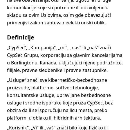
na sve obaveštenja, otkrivanja, ugovore i druge
komunikacije koje su potrebne ili dozvoljene u
skladu sa ovim Uslovima, osim gde obavezujući
primenjivi zakon zahteva neelektronski oblik.
Definicije
„CypSec“, „Kompanija“, „mi“, „nas“ ili „naš“ znači
CypSec Grupu, korporaciju sa glavnim kancelarijama
u Burlingtonu, Kanada, uključujući njene podružnice,
filijale, pravne sledbenike i pravne zastupnike.
„Usluge“ znači sve kibernetičko-bezbednosne
proizvode, platforme, softver, tehnologije,
konsultantske usluge, upravljane bezbednosne
usluge i srodne isporuke koje pruža CypSec, bez
obzira da li se isporučuju na licu mesta, preko
platformi u oblaku ili hibridnih arhitektura.
„Korisnik“, „Vi“ ili „vaš“ znači bilo koje fizičko ili