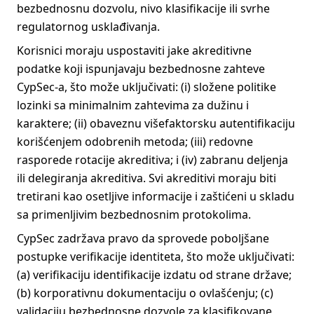
bezbednosnu dozvolu, nivo klasifikacije ili svrhe
regulatornog usklađivanja.
Korisnici moraju uspostaviti jake akreditivne
podatke koji ispunjavaju bezbednosne zahteve
CypSec-a, što može uključivati: (i) složene politike
lozinki sa minimalnim zahtevima za dužinu i
karaktere; (ii) obaveznu višefaktorsku autentifikaciju
korišćenjem odobrenih metoda; (iii) redovne
rasporede rotacije akreditiva; i (iv) zabranu deljenja
ili delegiranja akreditiva. Svi akreditivi moraju biti
tretirani kao osetljive informacije i zaštićeni u skladu
sa primenljivim bezbednosnim protokolima.
CypSec zadržava pravo da sprovede poboljšane
postupke verifikacije identiteta, što može uključivati:
(a) verifikaciju identifikacije izdatu od strane države;
(b) korporativnu dokumentaciju o ovlašćenju; (c)
validaciju bezbednosne dozvole za klasifikovane