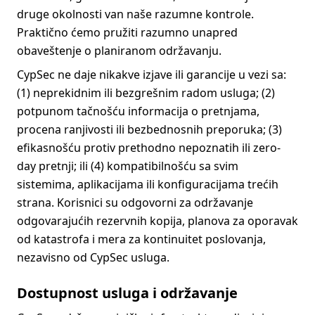
druge okolnosti van naše razumne kontrole.
Praktično ćemo pružiti razumno unapred
obaveštenje o planiranom održavanju.
CypSec ne daje nikakve izjave ili garancije u vezi sa:
(1) neprekidnim ili bezgrešnim radom usluga; (2)
potpunom tačnošću informacija o pretnjama,
procena ranjivosti ili bezbednosnih preporuka; (3)
efikasnošću protiv prethodno nepoznatih ili zero-
day pretnji; ili (4) kompatibilnošću sa svim
sistemima, aplikacijama ili konfiguracijama trećih
strana. Korisnici su odgovorni za održavanje
odgovarajućih rezervnih kopija, planova za oporavak
od katastrofa i mera za kontinuitet poslovanja,
nezavisno od CypSec usluga.
Dostupnost usluga i održavanje