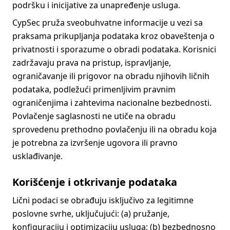
podršku i inicijative za unapređenje usluga.
CypSec pruža sveobuhvatne informacije u vezi sa
praksama prikupljanja podataka kroz obaveštenja o
privatnosti i sporazume o obradi podataka. Korisnici
zadržavaju prava na pristup, ispravljanje,
ograničavanje ili prigovor na obradu njihovih ličnih
podataka, podležući primenljivim pravnim
ograničenjima i zahtevima nacionalne bezbednosti.
Povlačenje saglasnosti ne utiče na obradu
sprovedenu prethodno povlačenju ili na obradu koja
je potrebna za izvršenje ugovora ili pravno
usklađivanje.
Korišćenje i otkrivanje podataka
Lični podaci se obrađuju isključivo za legitimne
poslovne svrhe, uključujući: (a) pružanje,
konfiguraciju i optimizaciju usluga; (b) bezbednosno