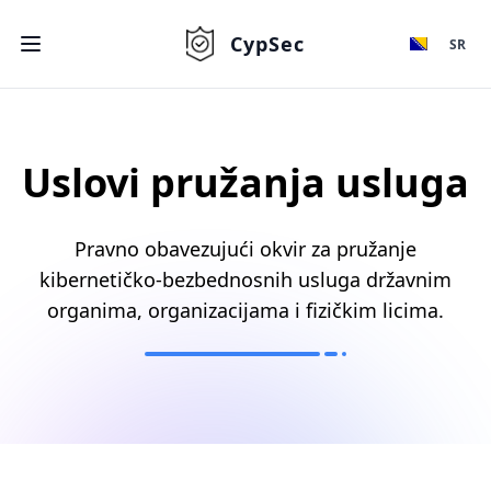
CypSec
SR
Uslovi pružanja usluga
Pravno obavezujući okvir za pružanje
kibernetičko-bezbednosnih usluga državnim
organima, organizacijama i fizičkim licima.