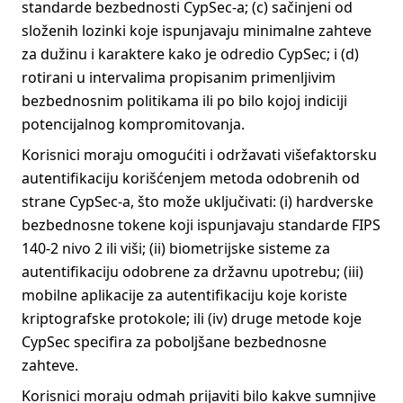
standarde bezbednosti CypSec-a; (c) sačinjeni od
složenih lozinki koje ispunjavaju minimalne zahteve
za dužinu i karaktere kako je odredio CypSec; i (d)
rotirani u intervalima propisanim primenljivim
bezbednosnim politikama ili po bilo kojoj indiciji
potencijalnog kompromitovanja.
Korisnici moraju omogućiti i održavati višefaktorsku
autentifikaciju korišćenjem metoda odobrenih od
strane CypSec-a, što može uključivati: (i) hardverske
bezbednosne tokene koji ispunjavaju standarde FIPS
140-2 nivo 2 ili viši; (ii) biometrijske sisteme za
autentifikaciju odobrene za državnu upotrebu; (iii)
mobilne aplikacije za autentifikaciju koje koriste
kriptografske protokole; ili (iv) druge metode koje
CypSec specifira za poboljšane bezbednosne
zahteve.
Korisnici moraju odmah prijaviti bilo kakve sumnjive