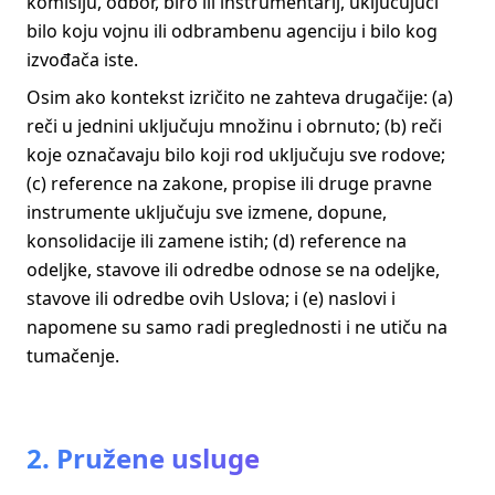
komisiju, odbor, biro ili instrumentarij, uključujući
bilo koju vojnu ili odbrambenu agenciju i bilo kog
izvođača iste.
Osim ako kontekst izričito ne zahteva drugačije: (a)
reči u jednini uključuju množinu i obrnuto; (b) reči
koje označavaju bilo koji rod uključuju sve rodove;
(c) reference na zakone, propise ili druge pravne
instrumente uključuju sve izmene, dopune,
konsolidacije ili zamene istih; (d) reference na
odeljke, stavove ili odredbe odnose se na odeljke,
stavove ili odredbe ovih Uslova; i (e) naslovi i
napomene su samo radi preglednosti i ne utiču na
tumačenje.
2. Pružene usluge