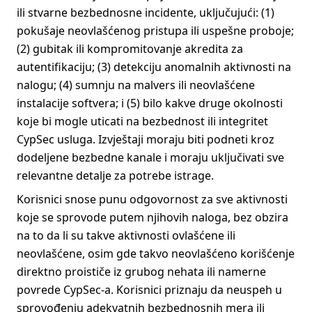
ili stvarne bezbednosne incidente, uključujući: (1)
pokušaje neovlašćenog pristupa ili uspešne proboje;
(2) gubitak ili kompromitovanje akredita za
autentifikaciju; (3) detekciju anomalnih aktivnosti na
nalogu; (4) sumnju na malvers ili neovlašćene
instalacije softvera; i (5) bilo kakve druge okolnosti
koje bi mogle uticati na bezbednost ili integritet
CypSec usluga. Izvještaji moraju biti podneti kroz
dodeljene bezbedne kanale i moraju uključivati sve
relevantne detalje za potrebe istrage.
Korisnici snose punu odgovornost za sve aktivnosti
koje se sprovode putem njihovih naloga, bez obzira
na to da li su takve aktivnosti ovlašćene ili
neovlašćene, osim gde takvo neovlašćeno korišćenje
direktno proističe iz grubog nehata ili namerne
povrede CypSec-a. Korisnici priznaju da neuspeh u
sprovođenju adekvatnih bezbednosnih mera ili