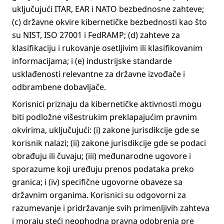
uključujući ITAR, EAR i NATO bezbednosne zahteve;
(c) državne okvire kibernetičke bezbednosti kao što
su NIST, ISO 27001 i FedRAMP; (d) zahteve za
klasifikaciju i rukovanje osetljivim ili klasifikovanim
informacijama; i (e) industrijske standarde
usklađenosti relevantne za državne izvođače i
odbrambene dobavljače.
Korisnici priznaju da kibernetičke aktivnosti mogu
biti podložne višestrukim preklapajućim pravnim
okvirima, uključujući: (i) zakone jurisdikcije gde se
korisnik nalazi; (ii) zakone jurisdikcije gde se podaci
obrađuju ili čuvaju; (iii) međunarodne ugovore i
sporazume koji uređuju prenos podataka preko
granica; i (iv) specifične ugovorne obaveze sa
državnim organima. Korisnici su odgovorni za
razumevanje i pridržavanje svih primenljivih zahteva
i moraju steći neophodna pravna odobrenja pre