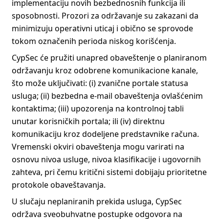
implementaciju novih bezbednosnih funkcija ili
sposobnosti. Prozori za održavanje su zakazani da
minimizuju operativni uticaj i obično se sprovode
tokom označenih perioda niskog korišćenja.
CypSec će pružiti unapred obaveštenje o planiranom
održavanju kroz odobrene komunikacione kanale,
što može uključivati: (i) zvanične portale statusa
usluga; (ii) bezbedna e-mail obaveštenja ovlašćenim
kontaktima; (iii) upozorenja na kontrolnoj tabli
unutar korisničkih portala; ili (iv) direktnu
komunikaciju kroz dodeljene predstavnike računa.
Vremenski okviri obaveštenja mogu varirati na
osnovu nivoa usluge, nivoa klasifikacije i ugovornih
zahteva, pri čemu kritični sistemi dobijaju prioritetne
protokole obaveštavanja.
U slučaju neplaniranih prekida usluga, CypSec
održava sveobuhvatne postupke odgovora na