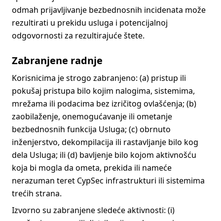
odmah prijavljivanje bezbednosnih incidenata može
rezultirati u prekidu usluga i potencijalnoj
odgovornosti za rezultirajuće štete.
Zabranjene radnje
Korisnicima je strogo zabranjeno: (a) pristup ili
pokušaj pristupa bilo kojim nalogima, sistemima,
mrežama ili podacima bez izričitog ovlašćenja; (b)
zaobilaženje, onemogućavanje ili ometanje
bezbednosnih funkcija Usluga; (c) obrnuto
inženjerstvo, dekompilacija ili rastavljanje bilo kog
dela Usluga; ili (d) bavljenje bilo kojom aktivnošću
koja bi mogla da ometa, prekida ili nameće
nerazuman teret CypSec infrastrukturi ili sistemima
trećih strana.
Izvorno su zabranjene sledeće aktivnosti: (i)