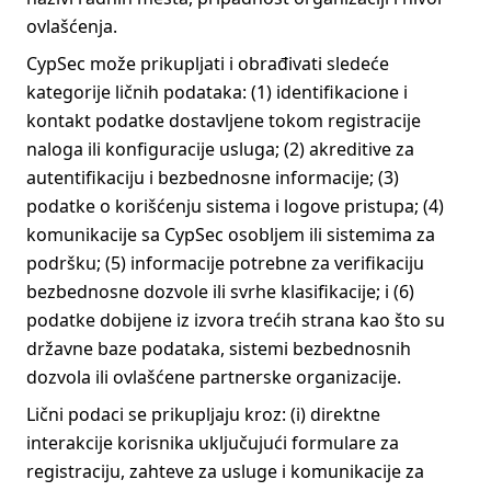
ovlašćenja.
CypSec može prikupljati i obrađivati sledeće
kategorije ličnih podataka: (1) identifikacione i
kontakt podatke dostavljene tokom registracije
naloga ili konfiguracije usluga; (2) akreditive za
autentifikaciju i bezbednosne informacije; (3)
podatke o korišćenju sistema i logove pristupa; (4)
komunikacije sa CypSec osobljem ili sistemima za
podršku; (5) informacije potrebne za verifikaciju
bezbednosne dozvole ili svrhe klasifikacije; i (6)
podatke dobijene iz izvora trećih strana kao što su
državne baze podataka, sistemi bezbednosnih
dozvola ili ovlašćene partnerske organizacije.
Lični podaci se prikupljaju kroz: (i) direktne
interakcije korisnika uključujući formulare za
registraciju, zahteve za usluge i komunikacije za