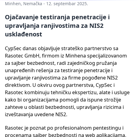
Minhen, Nemačka - 12. septembar 2025.
Ojačavanje testiranja penetracije i
upravljanja ranjivostima za NIS2
usklađenost
CypSec danas objavljuje strateško partnerstvo sa
Rasotec GmbH, firmom iz Minhena specijalizovanom
za sajber bezbednost, radi zajedničkog pružanja
unapređenih rešenja za testiranje penetracije i
upravljanje ranjivostima za firme pogođene NIS2
direktivom. U okviru ovog partnerstva, CypSec i
Rasotec kombinuju tehničku ekspertizu, alate i usluge
kako bi organizacijama pomogli da ispune strožije
zahteve u oblasti bezbednosti, upravljanja rizicima i
izveštavanja uvedene NIS2.
Rasotec je poznat po profesionalnom pentestingu i
procenama sajber bezbednosti na web aplikacijama,