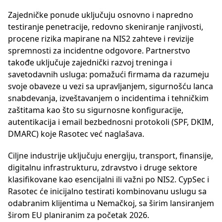
Zajedničke ponude uključuju osnovno i napredno
testiranje penetracije, redovno skeniranje ranjivosti,
procene rizika mapirane na NIS2 zahteve i revizije
spremnosti za incidentne odgovore. Partnerstvo
takođe uključuje zajednički razvoj treninga i
savetodavnih usluga: pomažući firmama da razumeju
svoje obaveze u vezi sa upravljanjem, sigurnošću lanca
snabdevanja, izveštavanjem o incidentima i tehničkim
zaštitama kao što su sigurnosne konfiguracije,
autentikacija i email bezbednosni protokoli (SPF, DKIM,
DMARC) koje Rasotec već naglašava.
Ciljne industrije uključuju energiju, transport, finansije,
digitalnu infrastrukturu, zdravstvo i druge sektore
klasifikovane kao esencijalni ili važni po NIS2. CypSec i
Rasotec će inicijalno testirati kombinovanu uslugu sa
odabranim klijentima u Nemačkoj, sa širim lansiranjem
širom EU planiranim za početak 2026.