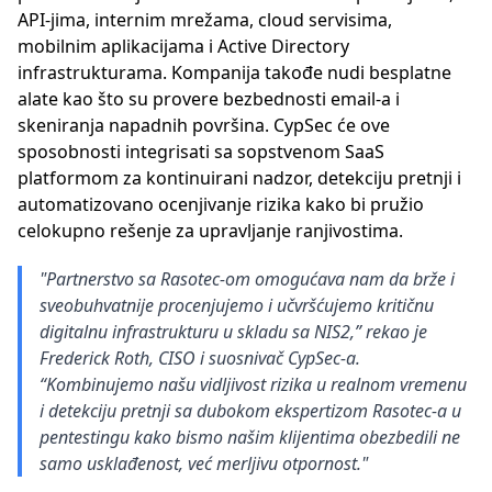
API-jima, internim mrežama, cloud servisima,
mobilnim aplikacijama i Active Directory
infrastrukturama. Kompanija takođe nudi besplatne
alate kao što su provere bezbednosti email-a i
skeniranja napadnih površina. CypSec će ove
sposobnosti integrisati sa sopstvenom SaaS
platformom za kontinuirani nadzor, detekciju pretnji i
automatizovano ocenjivanje rizika kako bi pružio
celokupno rešenje za upravljanje ranjivostima.
"Partnerstvo sa Rasotec-om omogućava nam da brže i
sveobuhvatnije procenjujemo i učvršćujemo kritičnu
digitalnu infrastrukturu u skladu sa NIS2,” rekao je
Frederick Roth, CISO i suosnivač CypSec-a.
“Kombinujemo našu vidljivost rizika u realnom vremenu
i detekciju pretnji sa dubokom ekspertizom Rasotec-a u
pentestingu kako bismo našim klijentima obezbedili ne
samo usklađenost, već merljivu otpornost."