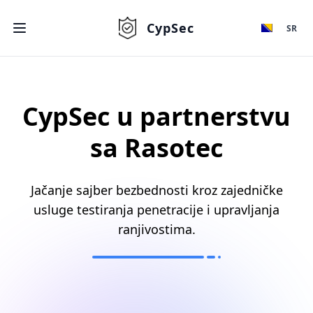
CypSec
SR
CypSec u partnerstvu
sa Rasotec
Jačanje sajber bezbednosti kroz zajedničke
usluge testiranja penetracije i upravljanja
ranjivostima.