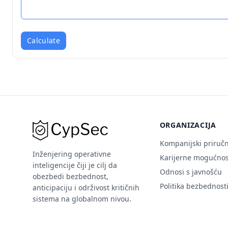
Calculate
ORGANIZACIJA
Kompanijski priručn
Inženjering operativne
Karijerne mogućnos
inteligencije čiji je cilj da
Odnosi s javnošću
obezbedi bezbednost,
Politika bezbednost
anticipaciju i održivost kritičnih
sistema na globalnom nivou.