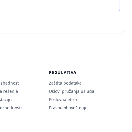
REGULATIVA
ezbednost
Zaštita podataka
 rešenja
Uslovi pružanja usluga
staciju
Poslovna etika
ezbednosti
Pravno obaveštenje