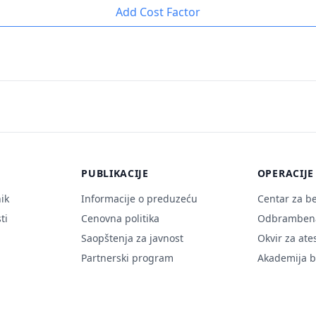
Add Cost Factor
PUBLIKACIJE
OPERACIJE
ik
Informacije o preduzeću
Centar za b
ti
Cenovna politika
Odbrambena
Saopštenja za javnost
Okvir za ate
i
Partnerski program
Akademija b