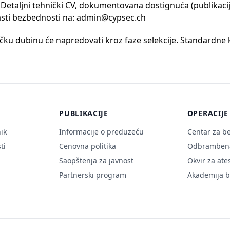
Detaljni tehnički CV, dokumentovana dostignuća (publikacije
lasti bezbednosti na: admin@cypsec.ch
ku dubinu će napredovati kroz faze selekcije. Standardne k
PUBLIKACIJE
OPERACIJE
ik
Informacije o preduzeću
Centar za b
ti
Cenovna politika
Odbrambena
Saopštenja za javnost
Okvir za ate
i
Partnerski program
Akademija b