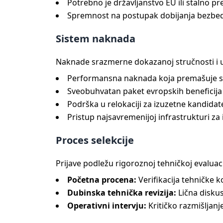
Potrebno je državljanstvo EU ili stalno pre
Spremnost na postupak dobijanja bezbedn
Sistem naknada
Naknade srazmerne dokazanoj stručnosti i u
Performansna naknada koja premašuje s
Sveobuhvatan paket evropskih beneficija u
Podrška u relokaciji za izuzetne kandidat
Pristup najsavremenijoj infrastrukturi z
Proces selekcije
Prijave podležu rigoroznoj tehničkoj evaluaci
Početna procena:
Verifikacija tehničke
Dubinska tehnička revizija:
Lična diskus
Operativni intervju:
Kritičko razmišljanj