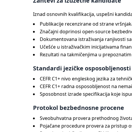
Zahtevi za izuzetne kandidate
Iznad osnovnih kvalifikacija, uspešni kandid
Publikacije recenzirane od strane vršnjaka
Značajni doprinosi open-source bezbedn
Dokumentovana istraživanja ranjivosti s
Učešće u istraživačkim inicijativama fin
Rezultati na takmičenjima u prepoznatim 
Standardi jezičke osposobljenosti
CEFR C1+ nivo engleskog jezika za tehni
CEFR C1+ radna osposobljenost na nemač
Sposobnost izrade specifikacija koje isp
Protokol bezbednosne procene
Sveobuhvatna provera prethodnog života 
Pojačane procedure provera za pristup o