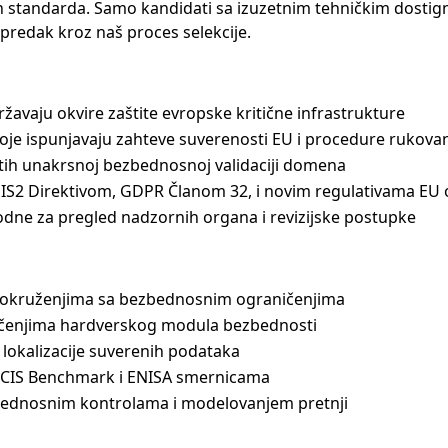
h standarda. Samo kandidati sa izuzetnim tehničkim dosti
apredak kroz naš proces selekcije.
žavaju okvire zaštite evropske kritične infrastrukture
oje ispunjavaju zahteve suverenosti EU i procedure rukova
tih unakrsnoj bezbednosnoj validaciji domena
IS2 Direktivom, GDPR Članom 32, i novim regulativama EU 
ne za pregled nadzornih organa i revizijske postupke
u okruženjima sa bezbednosnim ograničenjima
ičenjima hardverskog modula bezbednosti
lokalizacije suverenih podataka
 CIS Benchmark i ENISA smernicama
zbednosnim kontrolama i modelovanjem pretnji