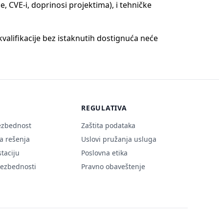
, CVE-i, doprinosi projektima), i tehničke
valifikacije bez istaknutih dostignuća neće
REGULATIVA
ezbednost
Zaštita podataka
 rešenja
Uslovi pružanja usluga
staciju
Poslovna etika
ezbednosti
Pravno obaveštenje