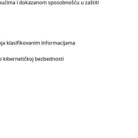
gnućima i dokazanom sposobnošću u zaštiti
nja klasifikovanim informacijama
o kibernetičkoj bezbednosti