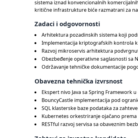
sistema iznad konvencionalnih komercijalni
kritične infrastrukture biće razmatrani za n
Zadaci i odgovornosti
Arhitektura pozadinskih sistema koji podr
Implementacija kriptografskih kontrola k
Razvoj mikroservis arhitektura podvrgnu
Obezbeđenje operativne saglasnosti sa N
Održavanje tehničke dokumentacije pogod
Obavezna tehnička izvrsnost
Ekspert nivo Java sa Spring Framework 
BouncyCastle implementacija pod ogran
SQL klasterske baze podataka za zahteve 
Kubernetes orkestriranje ojačano prema
RESTful razvoj servisa sa obaveznim be