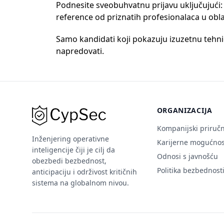
Podnesite sveobuhvatnu prijavu uključujući: 
reference od priznatih profesionalaca u ob
Samo kandidati koji pokazuju izuzetnu tehnič
napredovati.
ORGANIZACIJA
Kompanijski priručn
Inženjering operativne
Karijerne mogućnos
inteligencije čiji je cilj da
Odnosi s javnošću
obezbedi bezbednost,
Politika bezbednost
anticipaciju i održivost kritičnih
sistema na globalnom nivou.