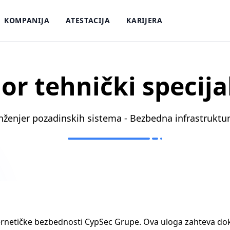
KOMPANIJA
ATESTACIJA
KARIJERA
or tehnički specija
nženjer pozadinskih sistema - Bezbedna infrastruktu
rnetičke bezbednosti CypSec Grupe. Ova uloga zahteva dok