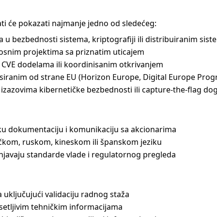
ati će pokazati najmanje jedno od sledećeg:
 u bezbednosti sistema, kriptografiji ili distribuiranim sis
osnim projektima sa priznatim uticajem
a CVE dodelama ili koordinisanim otkrivanjem
ansiranim od strane EU (Horizon Europe, Digital Europe Pr
izazovima kibernetičke bezbednosti ili capture-the-flag do
čku dokumentaciju i komunikaciju sa akcionarima
kom, ruskom, kineskom ili španskom jeziku
unjavaju standarde vlade i regulatornog pregleda
uključujući validaciju radnog staža
setljivim tehničkim informacijama