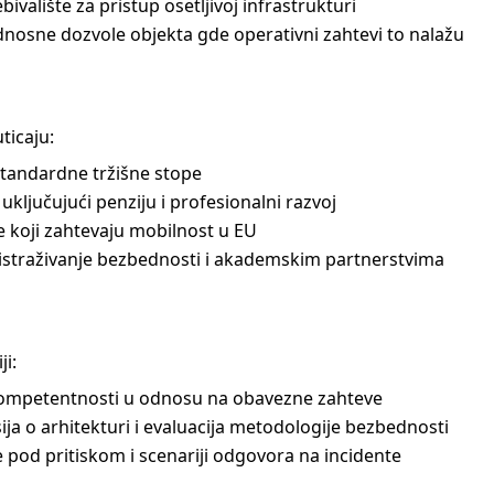
bivalište za pristup osetljivoj infrastrukturi
osne dozvole objekta gde operativni zahtevi to nalažu
ticaju:
tandardne tržišne stope
ključujući penziju i profesionalni razvoj
e koji zahtevaju mobilnost u EU
a istraživanje bezbednosti i akademskim partnerstvima
ji:
 kompetentnosti u odnosu na obavezne zahteve
ija o arhitekturi i evaluacija metodologije bezbednosti
e pod pritiskom i scenariji odgovora na incidente