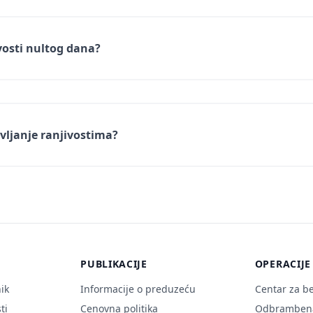
vosti nultog dana?
vljanje ranjivostima?
PUBLIKACIJE
OPERACIJE
ik
Informacije o preduzeću
Centar za b
ti
Cenovna politika
Odbrambena