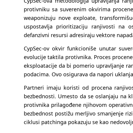
CypSec-ova metodologija upravljanja ranji
protivniku sa suverenim okvirima procene 
weaponizuju nove exploate, transformišuć
uspostavlja prioritizaciju ranjivosti na
defanzivni resursi adresiraju vektore napada
CypSec-ov okvir funkcioniše unutar suver
evolucije taktila protivnika. Proces proce
eksploatacije da bi pomerio upravljanje 
podacima. Ovo osigurava da napori uklanjanj
Partneri imaju koristi od procena ranjivo
bezbednosti. Umesto da se oslanjaju na kla
protivnika prilagođene njihovom operativn
bezbednost postižu merljivo smanjenje riz
ciklusi patchinga pokazuju se kao nedovoljn