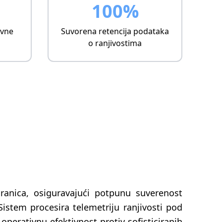
100%
ivne
Suvorena retencija podataka
o ranjivostima
granica, osiguravajući potpunu suverenost
stem procesira telemetriju ranjivosti pod
operativnu efektivnost protiv sofisticiranih