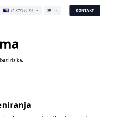
KONTAKT
SR
BA.CYPSEC.CH
ima
bazi rizika.
eniranja