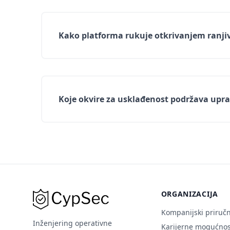
Kako platforma rukuje otkrivanjem ranji
Koje okvire za usklađenost podržava upra
ORGANIZACIJA
Kompanijski priručn
Inženjering operativne
Karijerne mogućnos