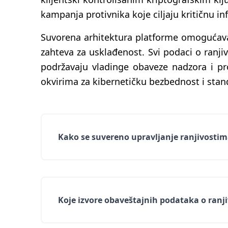
kampanja protivnika koje ciljaju kritičnu in
Suvorena arhitektura platforme omogućava 
zahteva za usklađenost. Svi podaci o ranj
podržavaju vladinge obaveze nadzora i pr
okvirima za kibernetičku bezbednost i stand
Kako se suvereno upravljanje ranjivostim
Koje izvore obaveštajnih podataka o ranj