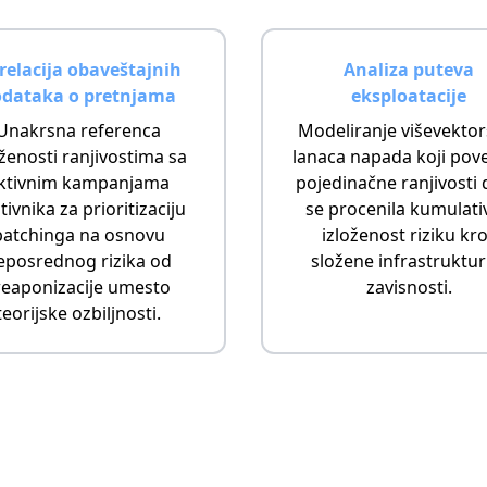
relacija obaveštajnih
Analiza puteva
dataka o pretnjama
eksploatacije
Unakrsna referenca
Modeliranje viševektor
oženosti ranjivostima sa
lanaca napada koji pov
ktivnim kampanjama
pojedinačne ranjivosti 
tivnika za prioritizaciju
se procenila kumulati
patchinga na osnovu
izloženost riziku kr
eposrednog rizika od
složene infrastruktu
eaponizacije umesto
zavisnosti.
teorijske ozbiljnosti.