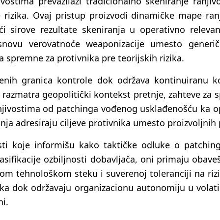
vostima prevazilazi tradicionalno skeniranje ranji
rizika. Ovaj pristup proizvodi dinamičke mape ranjiv
i sirove rezultate skeniranja u operativno releva
 osnovu verovatnoće weaponizacije umesto generič
 spremne za protivnika pre teorijskih rizika.
enih granica kontrole dok održava kontinuiranu kor
ne razmatra geopolitički kontekst pretnje, zahteve 
ranjivostima od patchinga vođenog usklađenošću ka
a adresiraju ciljeve protivnika umesto proizvoljnih 
sti koje informišu kako taktičke odluke o patchin
sifikacije ozbiljnosti dobavljača, oni primaju obave
om tehnološkom steku i suverenoj toleranciji na riz
ika dok održavaju organizacionu autonomiju u volat
i.