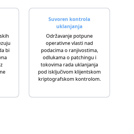
Suvoren kontrola
uklanjanja
skih
Održavanje potpune
ezuju
operativne vlasti nad
da bi
podacima o ranjivostima,
vna
odlukama o patchingu i
oz
tokovima rada uklanjanja
rne
pod isključivom klijentskom
kriptografskom kontrolom.