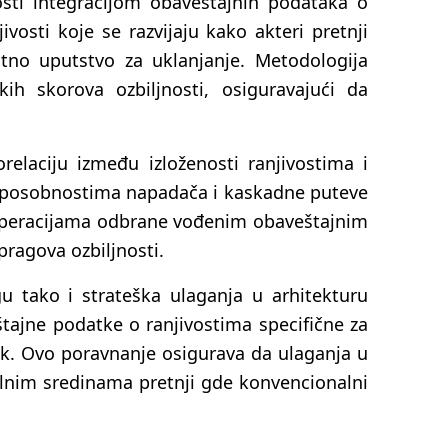
vosti integracijom obaveštajnih podataka o
osti koje se razvijaju kako akteri pretnji
ntno uputstvo za uklanjanje. Metodologija
kih skorova ozbiljnosti, osiguravajući da
elaciju između izloženosti ranjivostima i
za sposobnostima napadača i kaskadne puteve
 operacijama odbrane vođenim obaveštajnim
pragova ozbiljnosti.
gu tako i strateška ulaganja u arhitekturu
štajne podatke o ranjivostima specifične za
ik. Ovo poravnanje osigurava da ulaganja u
ilnim sredinama pretnji gde konvencionalni