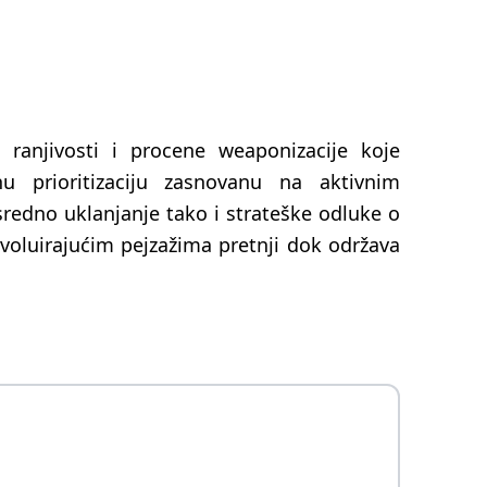
a ranjivosti i procene weaponizacije koje
nu prioritizaciju zasnovanu na aktivnim
redno uklanjanje tako i strateške odluke o
evoluirajućim pejzažima pretnji dok održava