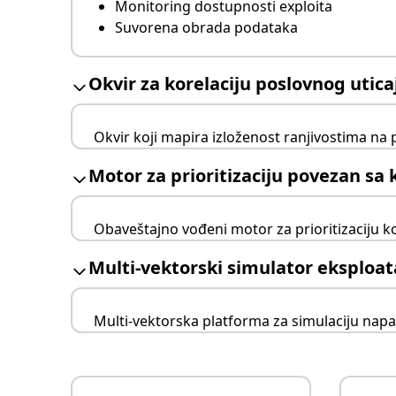
Monitoring dostupnosti exploita
Suvorena obrada podataka
Okvir za korelaciju poslovnog utica
Okvir koji mapira izloženost ranjivostima na 
Integracija značajnosti sredstava
Motor za prioritizaciju povezan s
Kaskadna analiza rizika
Modeliranje operativnih posledica
Obaveštajno vođeni motor za prioritizaciju k
Korelacija aktera pretnji
Multi-vektorski simulator eksploat
Analiza trajektorije kampanje
Bodovanje hitnosti uklanjanja
Multi-vektorska platforma za simulaciju napada
Automatizovano testiranje eksploatacije
Simulacija bočnog kretanja