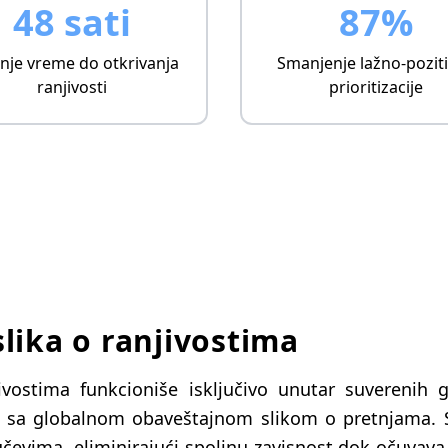
48 sati
87%
nje vreme do otkrivanja
Smanjenje lažno-pozit
ranjivosti
prioritizacije
lika o ranjivostima
ivostima funkcioniše isključivo unutar suverenih 
u sa globalnom obaveštajnom slikom o pretnjama. Si
učevima, eliminirajući spoljnu zavisnost dok očuvava 