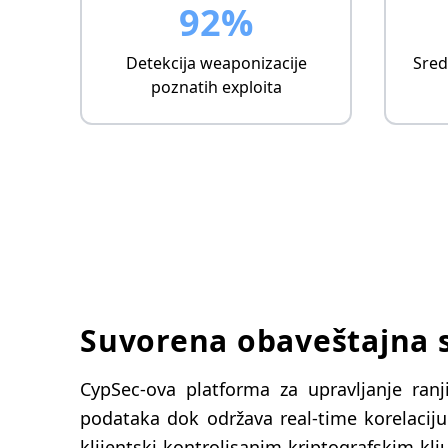
Validacija zaobilaska odbrane
92%
Detekcija weaponizacije
Sred
poznatih exploita
Suvorena obaveštajna s
CypSec-ova platforma za upravljanje ranj
podataka dok održava real-time korelacij
klijentski kontrolisanim kriptografskim klj