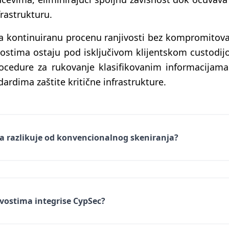
frastrukturu.
kontinuiranu procenu ranjivosti bez kompromitovan
ivostima ostaju pod isključivom klijentskom custodij
ocedure za rukovanje klasifikovanim informacijama
ardima zaštite kritične infrastrukture.
a razlikuje od konvencionalnog skeniranja?
ivostima integrise CypSec?