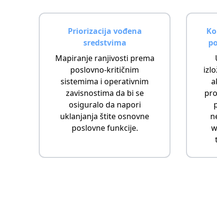
Priorizacija vođena
Ko
sredstvima
po
Mapiranje ranjivosti prema
poslovno-kritičnim
izl
sistemima i operativnim
a
zavisnostima da bi se
pro
osiguralo da napori
uklanjanja štite osnovne
n
poslovne funkcije.
w