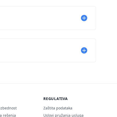
REGULATIVA
ezbednost
Zaštita podataka
 rešenja
Uslovi pružanja usluga