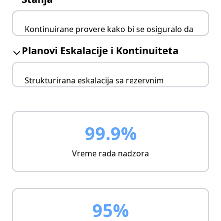
Korelacija između domena
Upozorenja u realnom vremenu
Kontinuirane provere kako bi se osiguralo da
operativne sigurnosne mere ostaju efikasne.
Planovi Eskalacije i Kontinuiteta
Automatizovane provere usklađenosti
Otkrivanje pogrešnih konfiguracija
Strukturirana eskalacija sa rezervnim
Ocena rizika
opcijama tokom operativnih kriznih situacija.
Komunikacione linije
Redundantni putevi
99.9%
Prioriteti oporavka
Vreme rada nadzora
95%