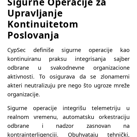
Sigurne Operacije za
Upravljanje
Kontinuitetom
Poslovanja
CypSec definiše sigurne operacije kao
kontinuiranu praksu integrisanja sajber
odbrane u svakodnevne organizacione
aktivnosti. To osigurava da se zlonamerni
akteri neutralizuju pre nego što ugroze mreže
organizacije.
Sigurne operacije integrišu telemetriju u
realnom vremenu, automatsku orkestraciju
odbrane i nadzor zasnovan na
kontrainterligenciji. Obuhvataju tehnički,