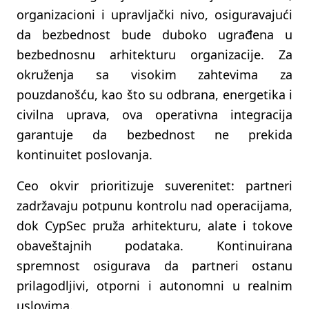
organizacioni i upravljački nivo, osiguravajući
da bezbednost bude duboko ugrađena u
bezbednosnu arhitekturu organizacije. Za
okruženja sa visokim zahtevima za
pouzdanošću, kao što su odbrana, energetika i
civilna uprava, ova operativna integracija
garantuje da bezbednost ne prekida
kontinuitet poslovanja.
Ceo okvir prioritizuje suverenitet: partneri
zadržavaju potpunu kontrolu nad operacijama,
dok CypSec pruža arhitekturu, alate i tokove
obaveštajnih podataka. Kontinuirana
spremnost osigurava da partneri ostanu
prilagodljivi, otporni i autonomni u realnim
uslovima.